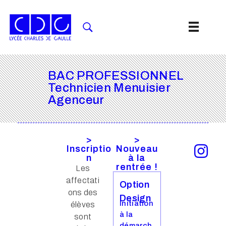
BAC PROFESSIONNEL
Technicien Menuisier
Agenceur
>
>
Inscriptio
Nouveau
n
à la
rentrée !
Les
affectati
Option
ons des
Design
Initiation
élèves
à la
sont
démarch