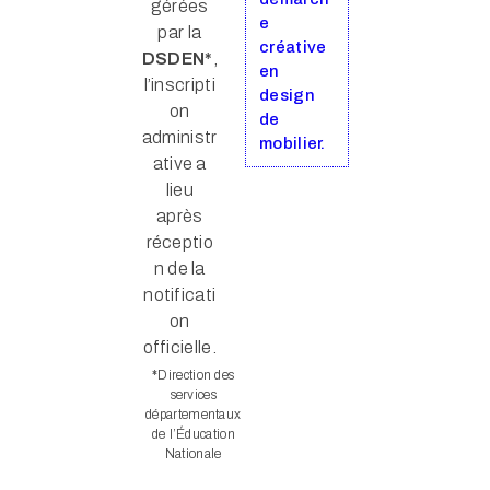
gérées
e
par la
créative
DSDEN*
,
en
l’inscripti
design
on
de
administr
mobilier.
ative a
lieu
après
réceptio
n de la
notificati
on
officielle.
*
Direction des
services
départementaux
de l’Éducation
Nationale