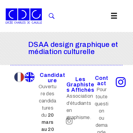
DSAA design graphique et
médiation culturelle
Candidat
Cont
Les
ure
act
Graphiste
Ouvertu
s Affichés
Pour
re des
Association
toute
candida
d’étudiants
questi
tures
en
on
du
20
graphisme.
ou
mars
dema
au 20
nde